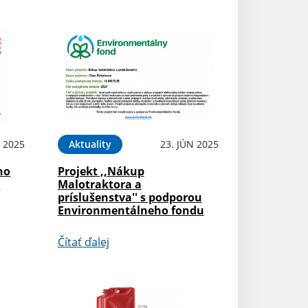
 2025
Aktuality
23. JÚN 2025
ho
Projekt ,,Nákup
i
Malotraktora a
príslušenstva'' s podporou
Environmentálneho fondu
Čítať ďalej