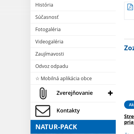
História
Súčasnosť
Fotogaléria
Videogaléria
Zo
Zaujímavosti
Odvoz odpadu
☆ Mobilná aplikácia obce
Zverejňovanie
Ak
Kontakty
Str
pri
NATUR-PACK