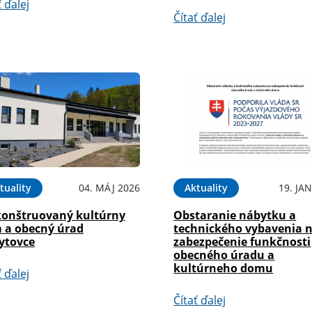
ť ďalej
Čítať ďalej
tuality
04. MÁJ 2026
Aktuality
19. JA
konštruovaný kultúrny
Obstaranie nábytku a
 a obecný úrad
technického vybavenia 
ytovce
zabezpečenie funkčnosti
obecného úradu a
kultúrneho domu
ť ďalej
Čítať ďalej