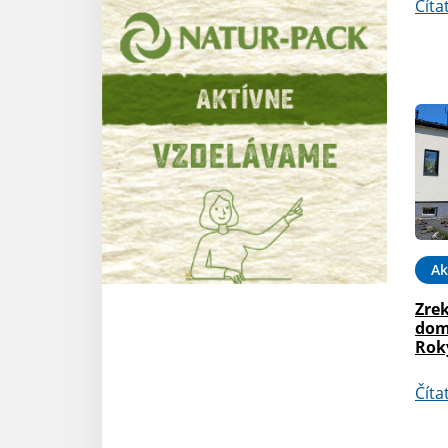
Číta
Ak
Zre
dom
Rok
Číta