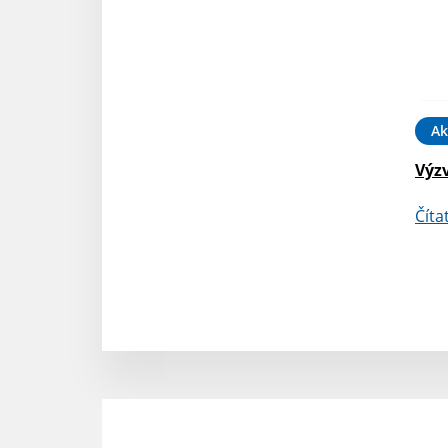
Ak
Výz
Číta