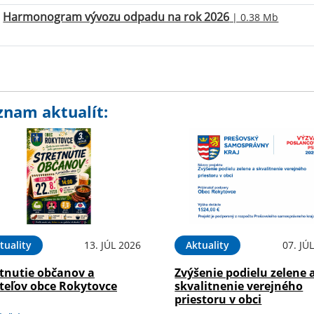
Harmonogram vývozu odpadu na rok 2026
| 0.38 Mb
znam aktualít:
tuality
13. JÚL 2026
Aktuality
07. JÚ
etnutie občanov a
Zvýšenie podielu zelene 
ateľov obce Rokytovce
skvalitnenie verejného
priestoru v obci