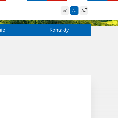
Aa
Aa
Aa
nie
Kontakty