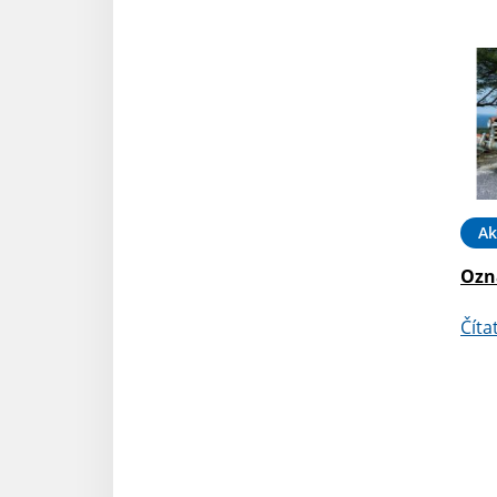
Ak
Ozn
Číta