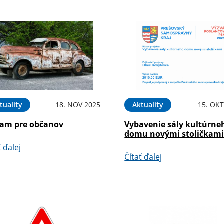
tuality
18. NOV 2025
Aktuality
15. OKT
am pre občanov
Vybavenie sály kultúrne
domu novými stoličkam
ť ďalej
Čítať ďalej