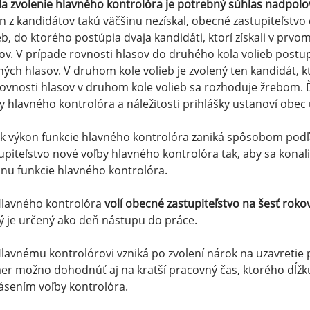
a zvolenie hlavného kontrolóra je potrebný súhlas nadpolov
n z kandidátov takú väčšinu nezískal, obecné zastupiteľstvo 
eb, do ktorého postúpia dvaja kandidáti, ktorí získali v prvo
ov. V prípade rovnosti hlasov do druhého kola volieb postu
ných hlasov. V druhom kole volieb je zvolený ten kandidát, kt
rovnosti hlasov v druhom kole volieb sa rozhoduje žrebom.
y hlavného kontrolóra a náležitosti prihlášky ustanoví obe
Ak výkon funkcie hlavného kontrolóra zaniká spôsobom podľa 
upiteľstvo nové voľby hlavného kontrolóra tak, aby sa kona
nu funkcie hlavného kontrolóra.
Hlavného kontrolóra
volí obecné zastupiteľstvo na šesť rokov
ý je určený ako deň nástupu do práce.
Hlavnému kontrolórovi vzniká po zvolení nárok na uzavretie
r možno dohodnúť aj na kratší pracovný čas, ktorého dĺžku
ásením voľby kontrolóra.