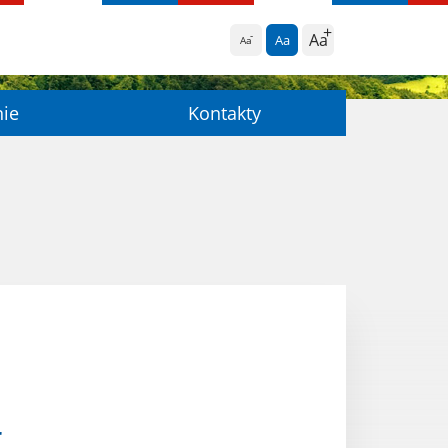
Aa
Aa
Aa
nie
Kontakty
r