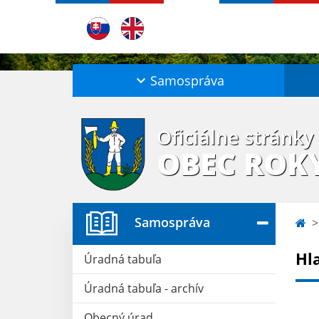
Samospráva
Oficiálne stránky
OBEC ROK
Samospráva
Hl
Úradná tabuľa
Úradná tabuľa - archív
Obecný úrad