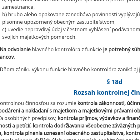
zamestnanca,
b) hrubo alebo opakovane zanedbáva povinnosti vyplývajúce
písomne upozornený obecným zastupiteľstvom,
c) uvedie nepravdivý údaj v čestnom vyhlásení podávanom 
svojich majetkových pomeroch.
Na odvolanie
hlavného kontrolóra z funkcie
je potrebný súh
ancov.
 Dňom zániku výkonu funkcie hlavného kontrolóra zaniká aj
§ 18d
Rozsah kontrolnej čin
Kontrolnou činnosťou sa rozumie
kontrola zákonnosti, účinn
odárení a nakladaní s majetkom a majetkovými právami ob
a osobitných predpisov,
kontrola príjmov, výdavkov a finan
ností a petícií, kontrola dodržiavania všeobecne záväzných
, kontrola plnenia uznesení obecného zastupiteľstva, kontr