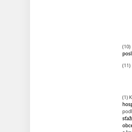
(10)
posl
(11)
(1) 
hosp
podľ
sťaž
obce