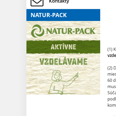
Kontakty
NATUR-PACK
(1) 
vzde
(2) 
mies
60 d
musí
Súča
podľ
komu