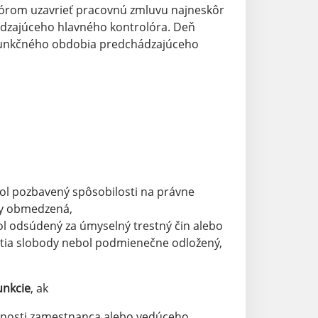
olórom uzavrieť pracovnú zmluvu najneskôr
ádzajúceho hlavného kontrolóra. Deň
 funkčného obdobia predchádzajúceho
ol pozbavený spôsobilosti na právne
ny obmedzená,
l odsúdený za úmyselný trestný čin alebo
atia slobody nebol podmienečne odložený,
unkcie
, ak
nnosti zamestnanca alebo vedúceho