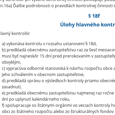
n.16a) Ďalšie podrobnosti o pravidlách kontrolnej činnost
§ 18f
Úlohy hlavného kontr
Hlavný kontrolór
a) vykonáva kontrolu v rozsahu ustanovení § 18d,
b) predkladá obecnému zastupiteľstvu raz za šesť mesiacov
musí byť najneskôr 15 dní pred prerokovaním v zastupiteľ
obvyklým,
c) vypracúva odborné stanoviská k návrhu rozpočtu obce 
jeho schválením v obecnom zastupiteľstve,
d) predkladá správu o výsledkoch kontroly priamo obecné
zasadnutí,
e) predkladá obecnému zastupiteľstvu najmenej raz ročne s
dní po uplynutí kalendárneho roku,
f) spolupracuje so štátnymi orgánmi vo veciach kontroly 
obci zo štátneho rozpočtu alebo zo štrukturálnych fondov 