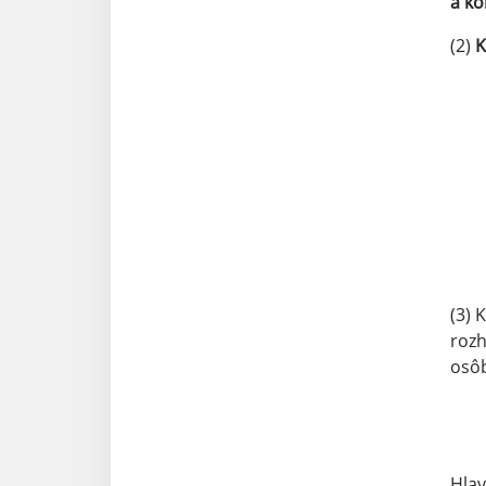
a ko
(2)
K
(3) 
rozh
osô
Hlav