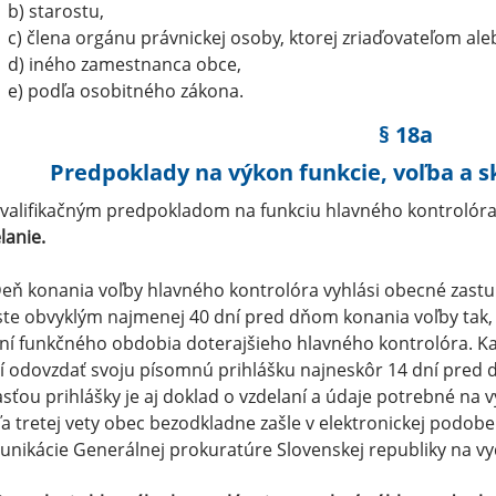
b) starostu,
c) člena orgánu právnickej osoby, ktorej zriaďovateľom ale
d) iného zamestnanca obce,
e) podľa osobitného zákona.
§ 18a
Predpoklady na výkon funkcie, voľba a 
Kvalifikačným predpokladom na funkciu hlavného kontrolóra
lanie.
Deň konania voľby hlavného kontrolóra vyhlási obecné zastu
te obvyklým najmenej 40 dní pred dňom konania voľby tak,
ní funkčného obdobia doterajšieho hlavného kontrolóra. K
 odovzdať svoju písomnú prihlášku najneskôr 14 dní pred
sťou prihlášky je aj doklad o vzdelaní a údaje potrebné na vy
a tretej vety obec bezodkladne zašle v elektronickej podob
nikácie Generálnej prokuratúre Slovenskej republiky na vyda