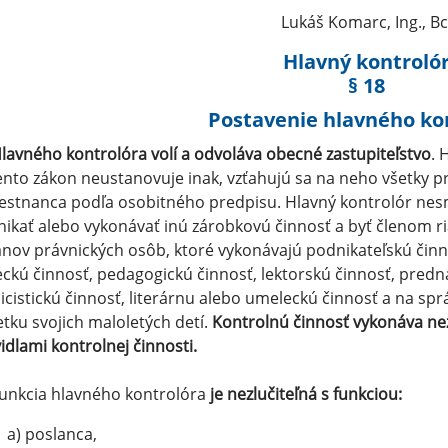
Lukáš Komarc, Ing., Bc
Hlavný kontroló
§ 18
Postavenie hlavného ko
lavného kontrolóra volí a odvoláva obecné zastupiteľstvo
. 
ento zákon neustanovuje inak, vzťahujú sa na neho všetky 
stnanca podľa osobitného predpisu. Hlavný kontrolór nesm
ikať alebo vykonávať inú zárobkovú činnosť a byť členom r
nov právnických osôb, ktoré vykonávajú podnikateľskú čin
ckú činnosť, pedagogickú činnosť, lektorskú činnosť, predná
icistickú činnosť, literárnu alebo umeleckú činnosť a na sp
tku svojich maloletých detí.
Kontrolnú činnosť vykonáva nez
idlami kontrolnej činnosti.
Funkcia hlavného kontrolóra
je nezlučiteľná s funkciou:
a) poslanca,