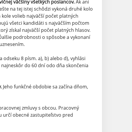
ičnej väčšiny všetkých poslancov.
Ak ani
ešte na tej istej schôdzi vykoná druhé kolo
m kole volieb najväčší počet platných
pujú všetci kandidáti s najväčším počtom
orý získal najväčší počet platných hlasov.
 Ďalšie podrobnosti o spôsobe a vykonaní
c uznesením.
odseku 8 písm. a), b) alebo d), vyhlási
li najneskôr do 60 dní odo dňa skončenia
.
Jeho funkčné obdobie sa začína dňom,
 pracovnej zmluvy s obcou. Pracovný
 určí obecné zastupiteľstvo pred