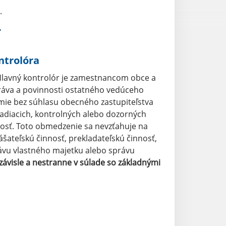
.
r
ntrolóra
Hlavný kontrolór je zamestnancom obce a
práva a povinnosti ostatného vedúceho
ie bez súhlasu obecného zastupiteľstva
iadiacich, kontrolných alebo dozorných
nosť. Toto obmedzenie sa nevzťahuje na
šateľskú činnosť, prekladateľskú činnosť,
rávu vlastného majetku alebo správu
ávisle a nestranne v súlade so základnými