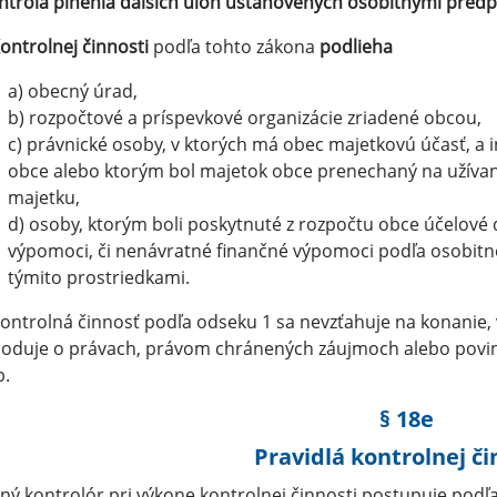
ntrola plnenia ďalších úloh ustanovených osobitnými predp
ontrolnej činnosti
podľa tohto zákona
podlieha
a) obecný úrad,
b) rozpočtové a príspevkové organizácie zriadené obcou,
c) právnické osoby, v ktorých má obec majetkovú účasť, a 
obce alebo ktorým bol majetok obce prenechaný na užívani
majetku,
d) osoby, ktorým boli poskytnuté z rozpočtu obce účelové 
výpomoci, či nenávratné finančné výpomoci podľa osobitn
týmito prostriedkami.
Kontrolná činnosť podľa odseku 1 sa nevzťahuje na konanie, 
oduje o právach, právom chránených záujmoch alebo povinn
b.
§ 18e
Pravidlá kontrolnej či
ný kontrolór pri výkone kontrolnej činnosti postupuje podľa