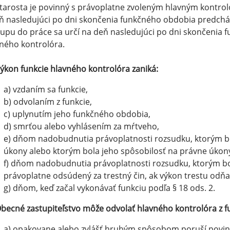
Starosta je povinný s právoplatne zvoleným hlavným kontr
ň nasledujúci po dni skončenia funkčného obdobia predch
upu do práce sa určí na deň nasledujúci po dni skončenia
ného kontrolóra.
ýkon funkcie hlavného kontrolóra zaniká:
a) vzdaním sa funkcie,
b) odvolaním z funkcie,
c) uplynutím jeho funkčného obdobia,
d) smrťou alebo vyhlásením za mŕtveho,
e) dňom nadobudnutia právoplatnosti rozsudku, ktorým b
úkony alebo ktorým bola jeho spôsobilosť na právne úko
f) dňom nadobudnutia právoplatnosti rozsudku, ktorým bo
právoplatne odsúdený za trestný čin, ak výkon trestu odň
g) dňom, keď začal vykonávať funkciu podľa § 18 ods. 2.
becné zastupiteľstvo môže odvolať hlavného kontrolóra z f
a) opakovane alebo zvlášť hrubým spôsobom poruší povi