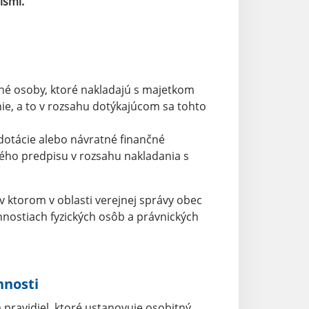
ismi.
iné osoby, ktoré nakladajú s majetkom
e, a to v rozsahu dotýkajúcom sa tohto
dotácie alebo návratné finančné
ého predpisu v rozsahu nakladania s
v ktorom v oblasti verejnej správy obec
ostiach fyzických osôb a právnických
nnosti
 pravidiel, ktoré ustanovuje osobitný