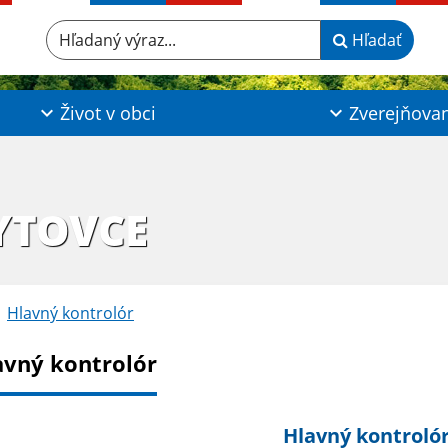
Hľadaný výraz...
Hľadať
Život v obci
Zverejňova
YTOVCE
Hlavný kontrolór
avný kontrolór
Hlavný kontroló