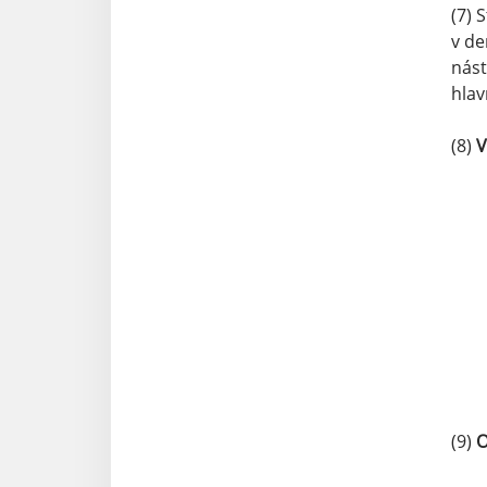
(7) 
v de
nást
hlav
(8)
V
(9)
O