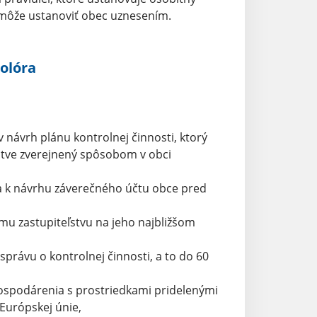
i môže ustanoviť obec uznesením.
olóra
 návrh plánu kontrolnej činnosti, ktorý
stve zverejnený spôsobom v obci
a k návrhu záverečného účtu obce pred
mu zastupiteľstvu na jeho najbližšom
právu o kontrolnej činnosti, a to do 60
hospodárenia s prostriedkami pridelenými
Európskej únie,