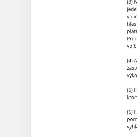
(3)
N
jede
voli
hlas
plat
Pri 
voľb
(4) 
zast
výko
(5) 
ktor
(6) 
pome
vyhl