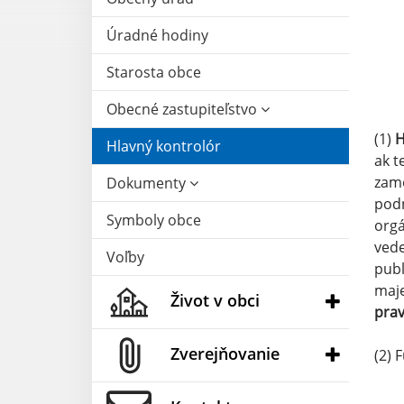
Úradné hodiny
Starosta obce
Obecné zastupiteľstvo
(1)
H
Hlavný kontrolór
ak t
zame
Dokumenty
podn
Symboly obce
orgá
vede
Voľby
publ
maje
Život v obci
prav
Zverejňovanie
(2) 