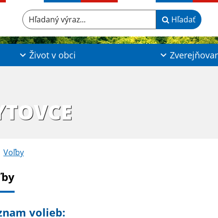
Hľadaný výraz...
Hľadať
Život v obci
Zverejňova
YTOVCE
Voľby
ľby
znam volieb: