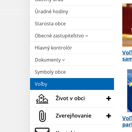
Úradné hodiny
Starosta obce
Obecné zastupiteľstvo
Hlavný kontrolór
Voľ
sam
Dokumenty
Symboly obce
Voľby
Život v obci
Zverejňovanie
Voľ
par