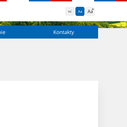
Aa
Aa
Aa
nie
Kontakty