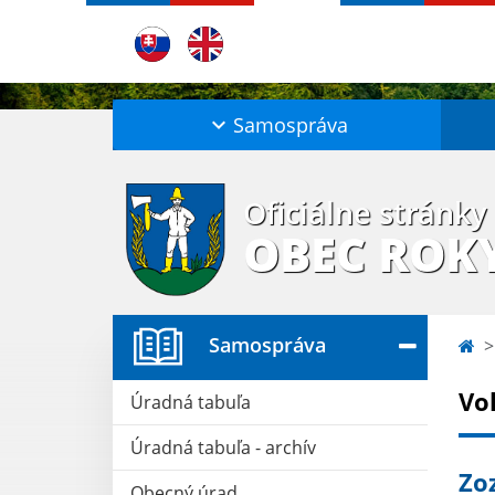
Samospráva
Oficiálne stránky
OBEC ROK
Samospráva
Vo
Úradná tabuľa
Úradná tabuľa - archív
Zo
Obecný úrad