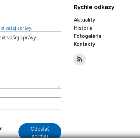
Rýchle odkazy
Aktuality
Text vašej správy...
xt vašej správy:
História
Fotogaléria
Kontakty
Google reCaptcha Response
Odoslať
ím
správu