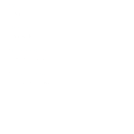
Meno
Priezvisko
E-mailová adresa
*
Meno:
*
Priezvisko:
*
E-mailová adresa:
Text vašej správy...
*
Text vašej správy: