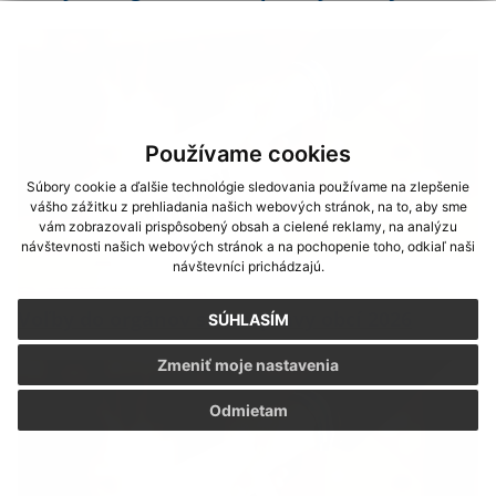
Používame cookies
Súbory cookie a ďalšie technológie sledovania používame na zlepšenie
vášho zážitku z prehliadania našich webových stránok, na to, aby sme
vám zobrazovali prispôsobený obsah a cielené reklamy, na analýzu
návštevnosti našich webových stránok a na pochopenie toho, odkiaľ naši
návštevníci prichádzajú.
Voľby do orgánov samosprávy obcí 2026
SÚHLASÍM
Zmeniť moje nastavenia
Odmietam