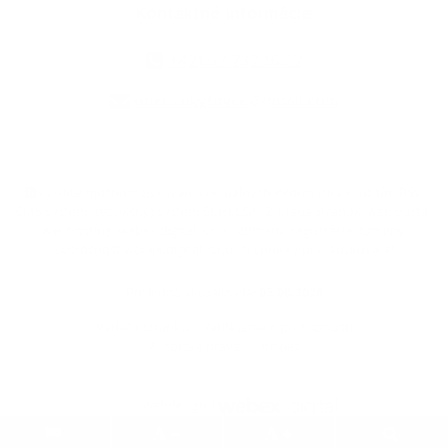
Kontaktné informácie
+421 57 732 16 07
obec.rokytovce@gmail.com
využite možnosť získavania aktuálnych informácií s využitím RSS
,
CMS systém (redakčný) systém ECHELON 2,
Mapa stránok
,
web portál
,
webhosting
,
webex.digital, s.r.o.
,
domény
,
registrácia domény
,
spoločnosť webex.digital, s.r.o.
,
technický prevádzkovateľ
Posledná aktualizácia:
03.08.2026
Vytlačiť stránku
|
Vyhlásenie o prístupnosti
Autorské práva
|
Cookies
webdesign
|
.
.
.
.
.
.