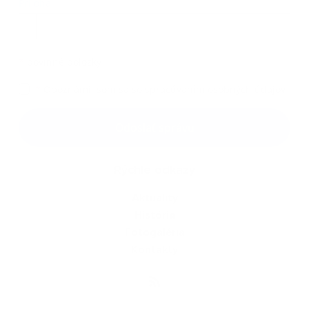
Príloha:
Príloha
*
povinné položky
*
Oboznámil som sa so
spracúvaním osobných údajov
Google reCaptcha Response
Odoslať správu
Rýchle odkazy
Aktuality
História
Fotogaléria
Kontakty