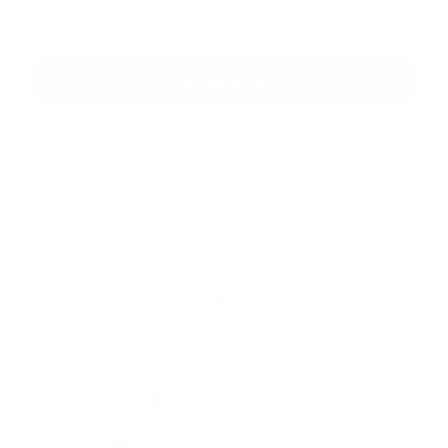
*
Oboznámil som sa so
spracúvaním osobných údajov
Google reCaptcha Response
Odoslať správu
Rýchle odkazy
Aktuality
História
Fotogaléria
Kontakty
Kontaktné informácie
+421 57 732 16 07
obec.rokytovce@gmail.com