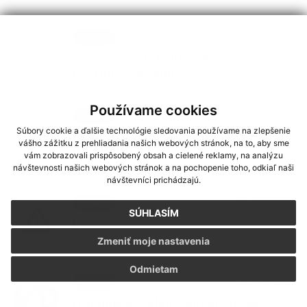
15. OKT 2025
Aktuality
Vybavenie sály kultúrneho domu
novými stoličkami
Používame cookies
23. JÚN 2025
Aktuality
Súbory cookie a ďalšie technológie sledovania používame na zlepšenie
Projekt ,,Nákup Malotraktora a
vášho zážitku z prehliadania našich webových stránok, na to, aby sme
príslušenstva'' s podporou
vám zobrazovali prispôsobený obsah a cielené reklamy, na analýzu
Environmentálneho fondu
návštevnosti našich webových stránok a na pochopenie toho, odkiaľ naši
návštevníci prichádzajú.
08. APR 2025
Aktuality
SÚHLASÍM
Výzva!
Zmeniť moje nastavenia
Odmietam
20. JAN 2025
Aktuality
Oznámenie o plánovanom výrube