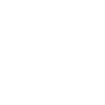
*
E-mailová adresa:
Text vašej správy...
*
Text vašej správy:
Príloha:
Príloha
*
povinné položky