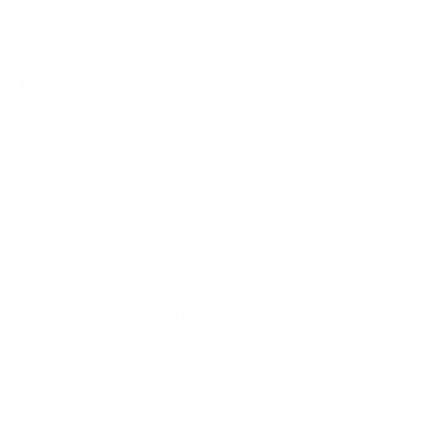
výrube drevín NN VSD
13. JAN 2025
Aktuality
Vývoz nebezpečného odpadu
1
2
3
4
>
Napíšte nám
Meno
Priezvisko
E-mailová adresa
*
Meno:
*
Priezvisko: