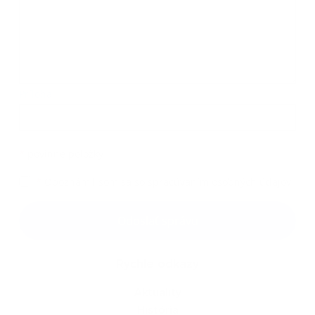
Príloha:
Príloha
*
povinné položky
*
Oboznámil som sa so
spracúvaním osobných údajov
Google reCaptcha Response
Odoslať správu
Rýchle odkazy
Aktuality
História