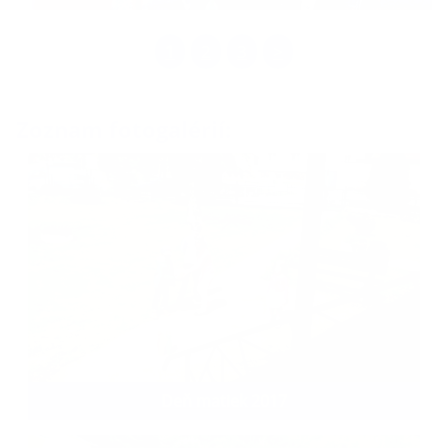
1
2
3
>
Zoznam fotogalérií:
Deň matiek 2017