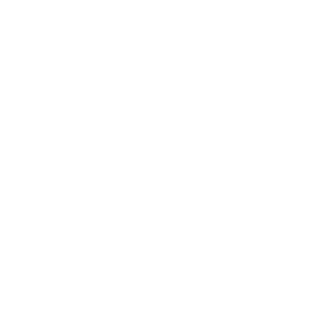
Napíšte nám
Meno
Priezvisko
E-mailová adresa
*
Meno:
*
Priezvisko:
*
E-mailová adresa:
Text vašej správy...
*
Text vašej správy: