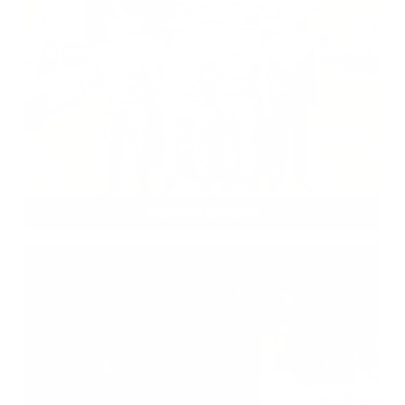
Vojnový cintorín