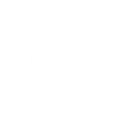
Fotogaléria
Kontakty
Kontaktné informácie
+421 57 732 16 07
obec.rokytovce@gmail.com
využite možnosť získavania aktuálnych informácií s využitím RSS
,
CMS systém (redakčný) systém ECHELON 2,
Mapa stránok
,
web portál
,
webhosting
,
webex.digital, s.r.o.
,
domény
,
registrácia domény
,
spoločnosť webex.digital, s.r.o.
,
technický prevádzkovateľ
Posledná aktualizácia:
03.08.2026