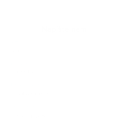
Napíšte nám
Meno
Priezvisko
E-mailová adresa
*
Meno:
*
Priezvisko:
*
E-mailová adresa:
Text vašej správy...
*
Text vašej správy: