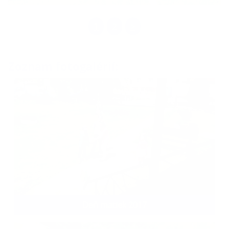
1
2
>
Zoznam fotogalérií:
Deň matiek 2017