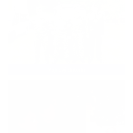
Vojnový cintorín