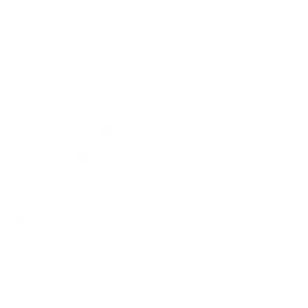
Fotogaléria
Kontakty
Kontaktné informácie
+421 57 732 16 07
obec.rokytovce@gmail.com
využite možnosť získavania aktuálnych informácií s využitím RSS
,
CMS systém (redakčný) systém ECHELON 2,
Mapa stránok
,
web portál
,
webhosting
,
webex.digital, s.r.o.
,
domény
,
registrácia domény
,
spoločnosť webex.digital, s.r.o.
,
technický prevádzkovateľ
Posledná aktualizácia:
03.08.2026