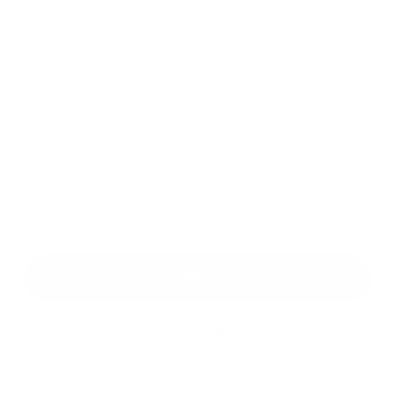
Príloha:
Príloha
*
povinné položky
*
Oboznámil som sa so
spracúvaním osobných údajov
Google reCaptcha Response
Odoslať správu
Rýchle odkazy
Aktuality
História