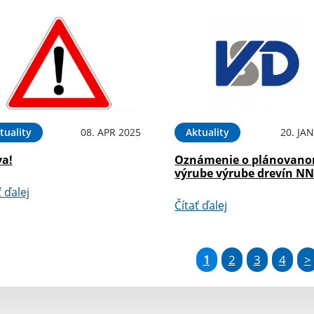
tuality
08. APR 2025
Aktuality
20. JA
va!
Oznámenie o plánovan
výrube výrube drevín N
ť ďalej
Čítať ďalej
1
2
3
4
>