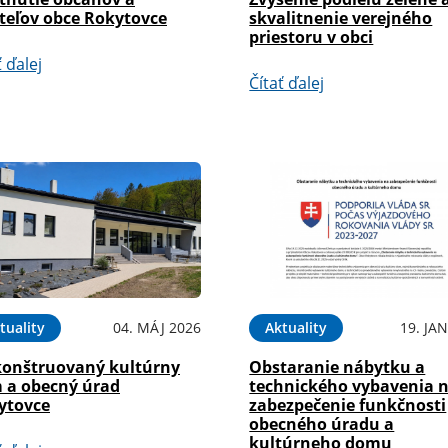
ateľov obce Rokytovce
skvalitnenie verejného
priestoru v obci
ť ďalej
Čítať ďalej
tuality
04. MÁJ 2026
Aktuality
19. JA
konštruovaný kultúrny
Obstaranie nábytku a
 a obecný úrad
technického vybavenia 
ytovce
zabezpečenie funkčnosti
obecného úradu a
kultúrneho domu