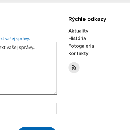
Rýchle odkazy
Aktuality
Text vašej správy...
xt vašej správy:
História
Fotogaléria
Kontakty
Google reCaptcha Response