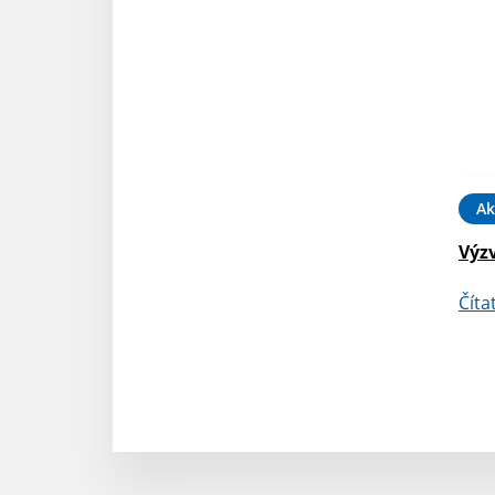
Ak
Výz
Číta