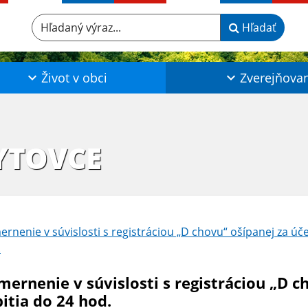
Hľadaný výraz...
Hľadať
Život v obci
Zverejňova
YTOVCE
rnenie v súvislosti s registráciou „D chovu“ ošípanej za úče
.
mernenie v súvislosti s registráciou „D c
itia do 24 hod.