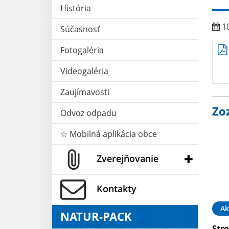
História
10
Súčasnosť
Fotogaléria
Videogaléria
Zaujímavosti
Zo
Odvoz odpadu
☆ Mobilná aplikácia obce
Zverejňovanie
Kontakty
Ak
NATUR-PACK
Str