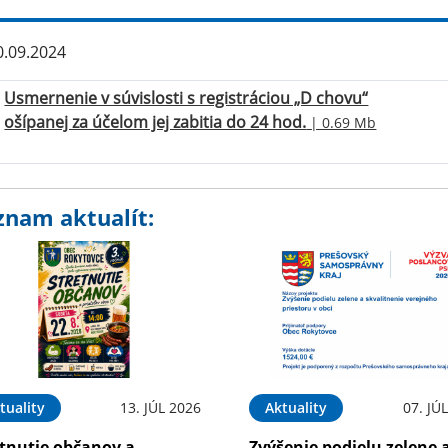
.09.2024
Usmernenie v súvislosti s registráciou „D chovu“
ošípanej za účelom jej zabitia do 24 hod.
| 0.69 Mb
znam aktualít:
tuality
13. JÚL 2026
Aktuality
07. JÚ
etnutie občanov a
Zvýšenie podielu zelene 