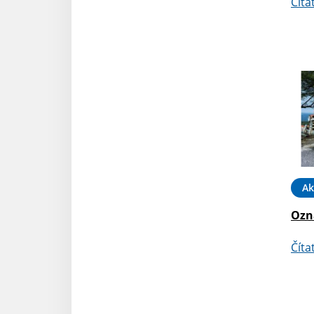
Číta
Ak
Ozn
Číta