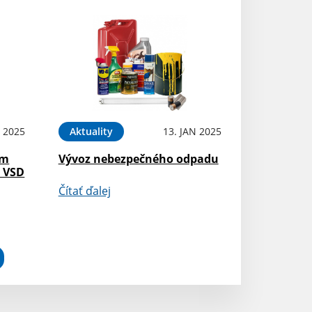
N 2025
Aktuality
13. JAN 2025
om
Vývoz nebezpečného odpadu
N VSD
Čítať ďalej