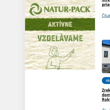
pri
Číta
Ak
Zre
dom
Rok