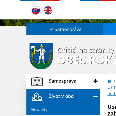
Samospráva
Oficiálne stránky
OBEC ROK
Samospráva
Usme
hod
Život v obci
Us
Aktuality
zab