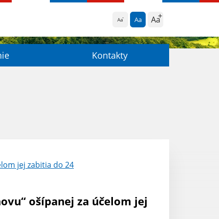
Aa
Aa
Aa
nie
Kontakty
lom jej zabitia do 24
hovu“ ošípanej za účelom jej