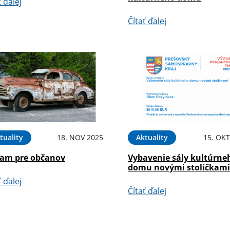
ť ďalej
Čítať ďalej
tuality
18. NOV 2025
Aktuality
15. OKT
am pre občanov
Vybavenie sály kultúrne
domu novými stoličkam
ť ďalej
Čítať ďalej