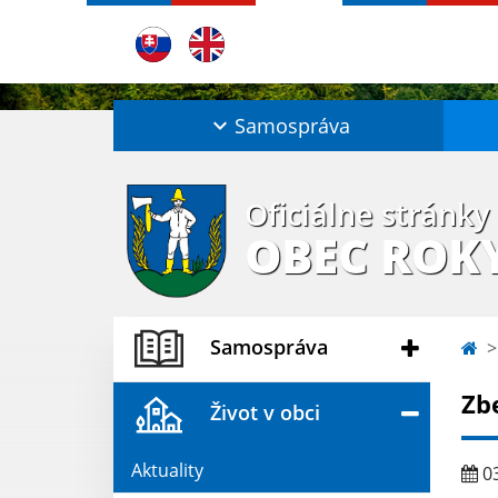
Samospráva
Oficiálne stránky
OBEC ROK
Samospráva
Zb
Život v obci
Aktuality
03