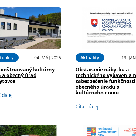
tuality
04. MÁJ 2026
Aktuality
19. JA
konštruovaný kultúrny
Obstaranie nábytku a
 a obecný úrad
technického vybavenia 
ytovce
zabezpečenie funkčnosti
obecného úradu a
kultúrneho domu
ť ďalej
Čítať ďalej