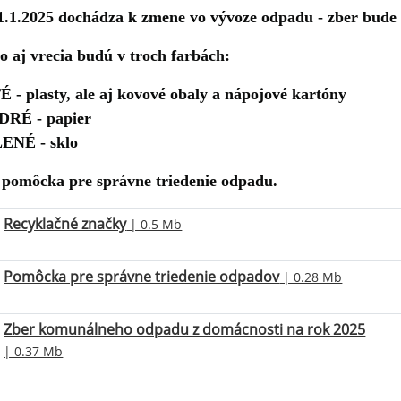
1.1.2025
dochádza k zmene vo vývoze odpadu - zber bude u
o aj vrecia budú v troch farbách:
É -
plasty, ale aj kovové obaly a nápojové kartóny
RÉ - papier
ENÉ - sklo
 pomôcka pre správne triedenie odpadu.
Recyklačné značky
| 0.5 Mb
Pomôcka pre správne triedenie odpadov
| 0.28 Mb
Zber komunálneho odpadu z domácnosti na rok 2025
| 0.37 Mb