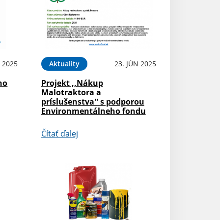
 2025
Aktuality
23. JÚN 2025
ho
Projekt ,,Nákup
i
Malotraktora a
príslušenstva'' s podporou
Environmentálneho fondu
Čítať ďalej