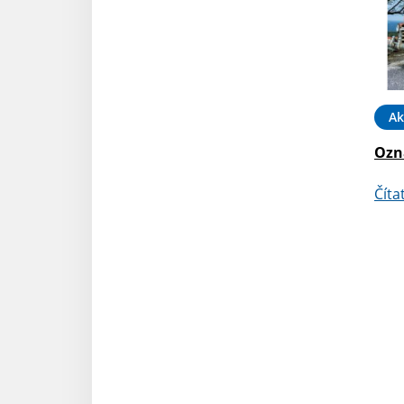
Ak
Ozn
Číta