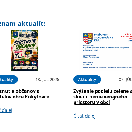
znam aktualít:
tuality
13. JÚL 2026
Aktuality
07. JÚ
etnutie občanov a
Zvýšenie podielu zelene 
ateľov obce Rokytovce
skvalitnenie verejného
priestoru v obci
ť ďalej
Čítať ďalej