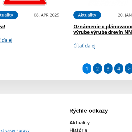
tuality
08. APR 2025
Aktuality
20. JA
va!
Oznámenie o plánovan
výrube výrube drevín N
ť ďalej
Čítať ďalej
1
2
3
4
>
Rýchle odkazy
Aktuality
Text vašej správy...
xt vašej správy:
História