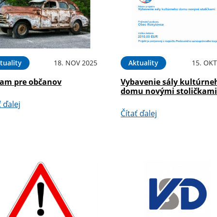
tuality
18. NOV 2025
Aktuality
15. OKT
am pre občanov
Vybavenie sály kultúrne
domu novými stoličkam
ť ďalej
Čítať ďalej