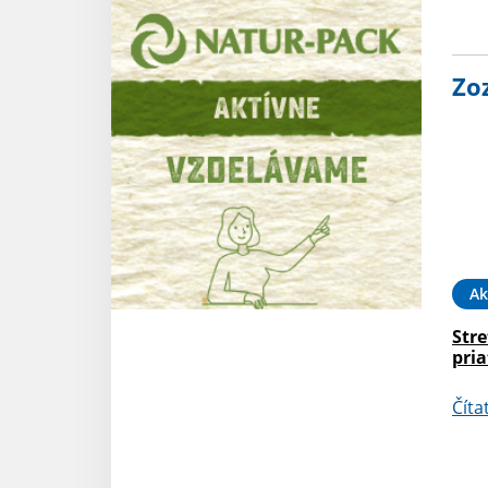
Zo
Ak
Str
pri
Číta