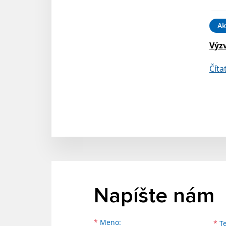
Ak
Výz
Číta
Napíšte nám
Meno
Priezvisko
E-mailová adresa
*
Meno:
*
Te