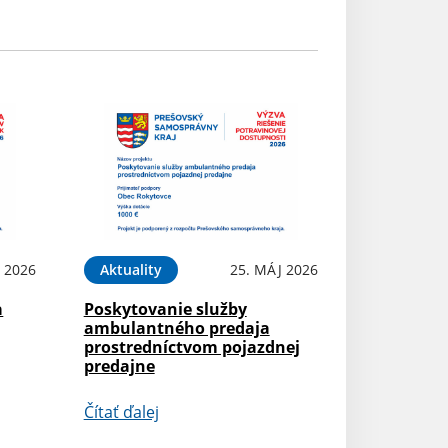
L 2026
Aktuality
25. MÁJ 2026
a
Poskytovanie služby
ambulantného predaja
prostredníctvom pojazdnej
predajne
Čítať ďalej