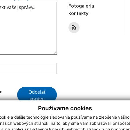
Fotogaléria
Kontakty
Google reCaptcha Response
Odoslať
ím
správu
Používame cookies
okie a ďalšie technológie sledovania používame na zlepšenie vášho
 našich webových stránok, na to, aby sme vám zobrazovali prispôs
my, na analýzu návštevnosti našich webových stránok a na pochopeni