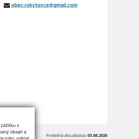
obec.rokytovce@gmail.com
 zážitku z
obený obsah a
Posledná aktualizácia:
03.08.2026
e toho, odkiaľ