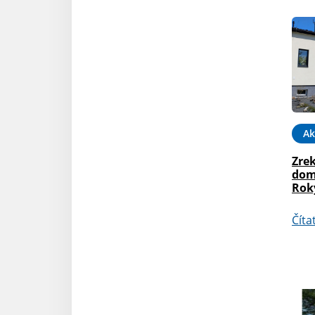
Ak
Zre
dom
Rok
Číta