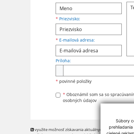
*
Priezvisko:
*
E-mailová adresa:
Príloha:
Príloha
*
povinné položky
*
Oboznámil som sa so
spracúvan
osobných údajov
Súbory co
prehliadania
využite možnosť získavania aktuálnych informácií s
cielené rekla