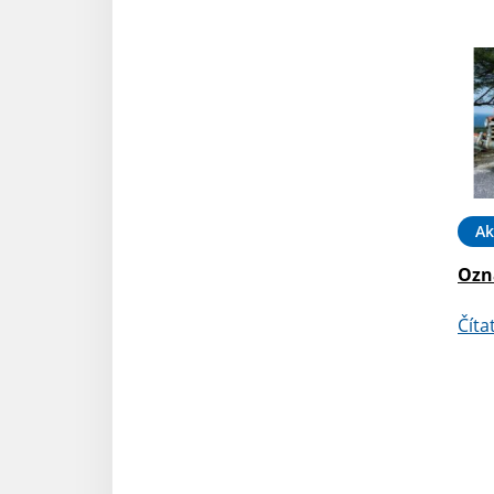
Ak
Ozn
Číta