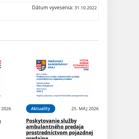
Dátum vyvesenia:
31.10.2022
L 2026
Aktuality
25. MÁJ 2026
a
Poskytovanie služby
ambulantného predaja
prostredníctvom pojazdnej
predajne