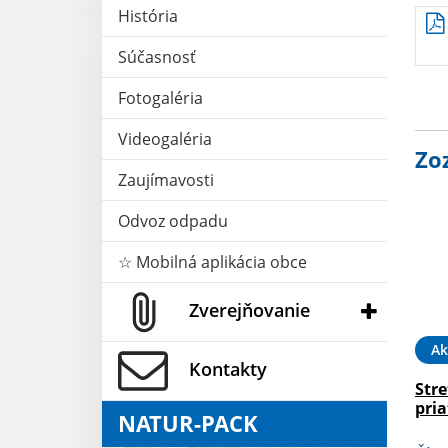
História
Súčasnosť
Fotogaléria
Videogaléria
Zo
Zaujímavosti
Odvoz odpadu
☆ Mobilná aplikácia obce
Zverejňovanie
Ak
Kontakty
Str
pri
NATUR-PACK