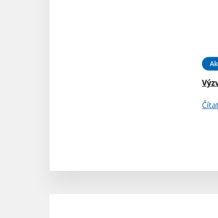
Ak
Výz
Číta