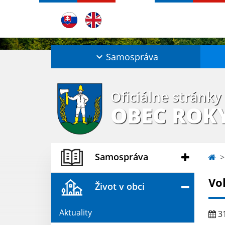
Samospráva
Oficiálne stránky
OBEC ROK
Samospráva
Vo
Život v obci
Aktuality
31