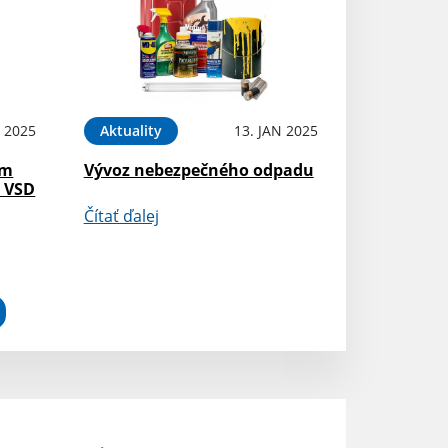
N 2025
Aktuality
13. JAN 2025
om
Vývoz nebezpečného odpadu
N VSD
Čítať ďalej