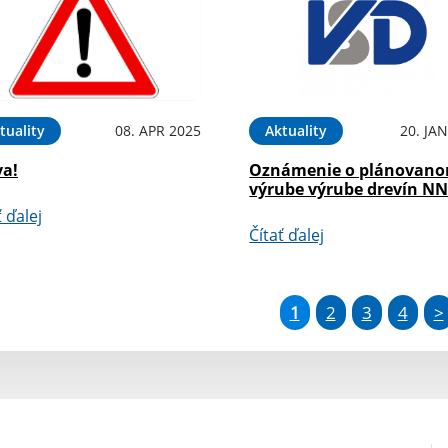
tuality
08. APR 2025
Aktuality
20. JA
va!
Oznámenie o plánovan
výrube výrube drevín N
ť ďalej
Čítať ďalej
1
2
3
4
>