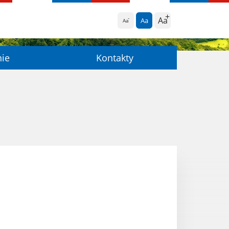
Aa
Aa
Aa
nie
Kontakty