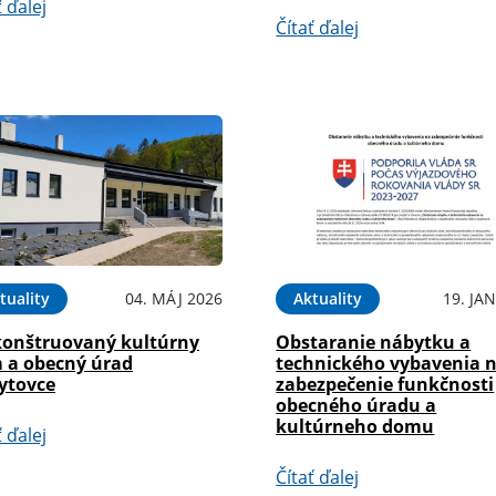
ť ďalej
Čítať ďalej
tuality
04. MÁJ 2026
Aktuality
19. JA
konštruovaný kultúrny
Obstaranie nábytku a
 a obecný úrad
technického vybavenia 
ytovce
zabezpečenie funkčnosti
obecného úradu a
kultúrneho domu
ť ďalej
Čítať ďalej