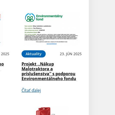
 2025
Aktuality
23. JÚN 2025
ho
Projekt ,,Nákup
i
Malotraktora a
príslušenstva'' s podporou
Environmentálneho fondu
Čítať ďalej