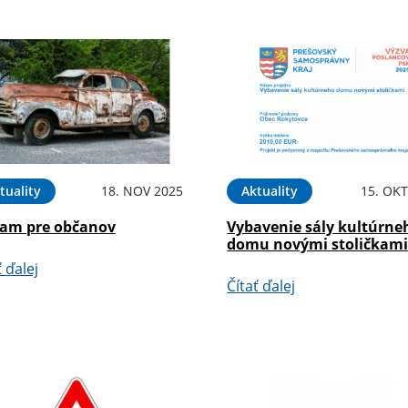
tuality
18. NOV 2025
Aktuality
15. OKT
am pre občanov
Vybavenie sály kultúrne
domu novými stoličkam
ť ďalej
Čítať ďalej