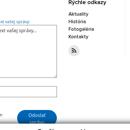
Rýchle odkazy
Aktuality
Text vašej správy...
xt vašej správy:
História
Fotogaléria
Kontakty
Google reCaptcha Response
Odoslať
ím
správu