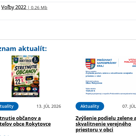
Voľby 2022
| 0.26 Mb
znam aktualít:
tuality
13. JÚL 2026
Aktuality
07. JÚ
etnutie občanov a
Zvýšenie podielu zelene 
ateľov obce Rokytovce
skvalitnenie verejného
priestoru v obci