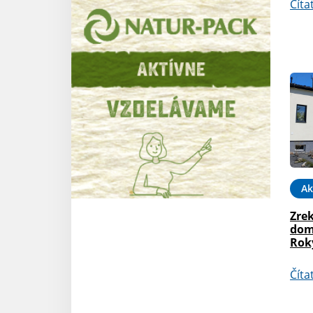
Číta
Ak
Zre
dom
Rok
Číta