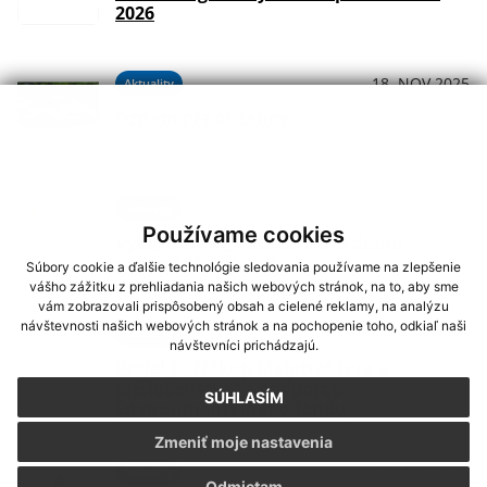
2026
18. NOV 2025
Aktuality
Oznam pre občanov
15. OKT 2025
Aktuality
Používame cookies
Vybavenie sály kultúrneho domu
novými stoličkami
Súbory cookie a ďalšie technológie sledovania používame na zlepšenie
vášho zážitku z prehliadania našich webových stránok, na to, aby sme
vám zobrazovali prispôsobený obsah a cielené reklamy, na analýzu
návštevnosti našich webových stránok a na pochopenie toho, odkiaľ naši
23. JÚN 2025
Aktuality
návštevníci prichádzajú.
Projekt ,,Nákup Malotraktora a
príslušenstva'' s podporou
SÚHLASÍM
Environmentálneho fondu
Zmeniť moje nastavenia
08. APR 2025
Aktuality
Odmietam