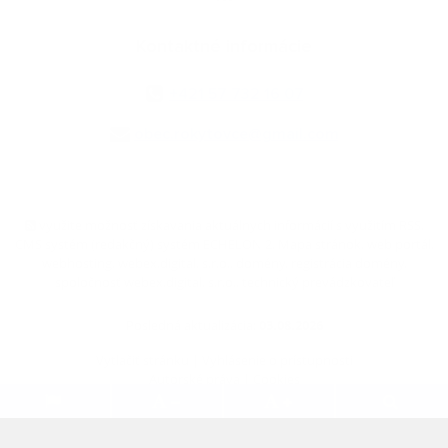
Kontaktné informácie
+421 57 732 16 07
obec.rokytovce@gmail.com
využite možnosť získavania aktuálnych informácií s využitím RSS
,
CMS systém (redakčný) systém ECHELON 2,
Mapa stránok
,
web portál
,
webhosting
,
webex.digital, s.r.o.
,
domény
,
registrácia domény
,
spoločnosť webex.digital, s.r.o.
,
technický prevádzkovateľ
Posledná aktualizácia:
03.08.2026
Vytlačiť stránku
|
Vyhlásenie o prístupnosti
Autorské práva
|
Cookies
.
.
.
.
.
.
webdesign
|