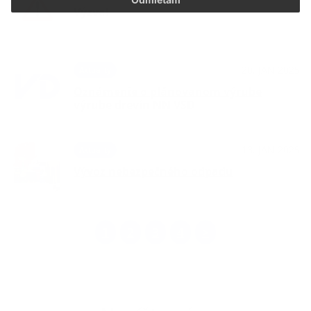
Výzva!
20. JAN 2025
Aktuality
Oznámenie o plánovanom výrube
výrube drevín NN VSD
13. JAN 2025
Aktuality
Vývoz nebezpečného odpadu
1
2
3
4
>