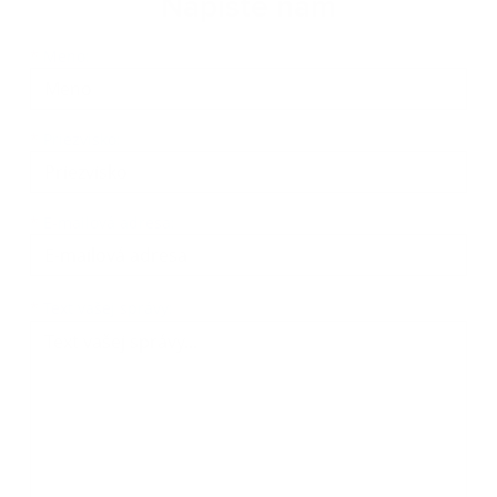
Napíšte nám
Meno
Priezvisko
E-mailová adresa
*
Meno:
*
Priezvisko:
*
E-mailová adresa:
Text vašej správy...
*
Text vašej správy: