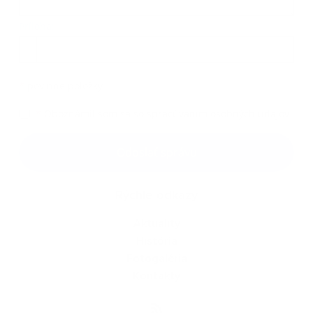
Príloha:
Príloha
*
povinné položky
*
Oboznámil som sa so
spracúvaním osobných údajov
Google reCaptcha Response
Odoslať správu
Rýchle odkazy
Aktuality
História
Fotogaléria
Kontakty