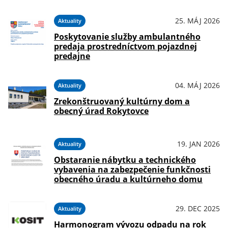
25. MÁJ 2026
Aktuality
Poskytovanie služby ambulantného
predaja prostredníctvom pojazdnej
predajne
04. MÁJ 2026
Aktuality
Zrekonštruovaný kultúrny dom a
obecný úrad Rokytovce
19. JAN 2026
Aktuality
Obstaranie nábytku a technického
vybavenia na zabezpečenie funkčnosti
obecného úradu a kultúrneho domu
29. DEC 2025
Aktuality
Harmonogram vývozu odpadu na rok